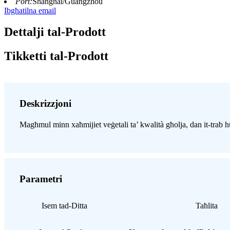
Port:
Shanghai/Guangzhou
Ibgħatilna email
Dettalji tal-Prodott
Tikketti tal-Prodott
Deskrizzjoni
Magħmul minn xaħmijiet veġetali ta’ kwalità għolja, dan it-trab hu
Parametri
Isem tad-Ditta
Taħlita