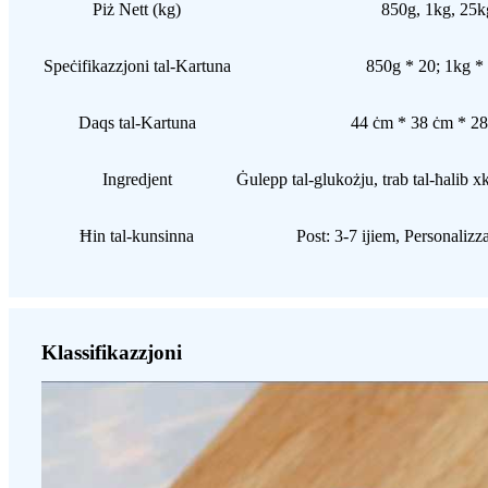
Piż Nett (kg)
850g, 1kg, 25k
Speċifikazzjoni tal-Kartuna
850g * 20; 1kg *
Daqs tal-Kartuna
44 ċm * 38 ċm * 28
Ingredjent
Ġulepp tal-glukożju, trab tal-ħalib xk
Ħin tal-kunsinna
Post: 3-7 ijiem, Personalizza
Klassifikazzjoni