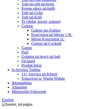
Trab tas-silġ tal-borra
Krema mhux tal-ħalib
Trab tal-Ġelat
Trab tal-Kafè
Te (aħdar, iswed, oolong)
Ġulepp
Ġulepp taz-Zokkor
Konċentrat tal-Meraq 1.9L
Meraq Konċentrat 1L
Ġulepp tal-Cocktail
Ġamm
Purè
Ġelatina tal-ġewż tal-Indi
Fil-laned
Prodott Ieħor
Is-Servizzi Tagħna
13+ Servizzi tal-Klijent
Soluzzjoni ta' Waqfa Waħda
Ikkuntattjana
Aħbarijiet
Mistoqsijiet Frekwenti
English