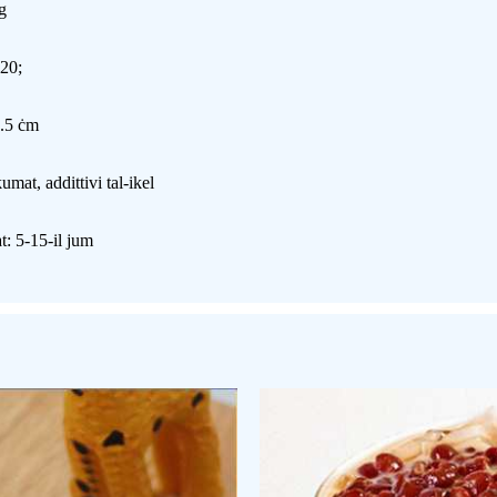
g
 20;
.5 ċm
umat, addittivi tal-ikel
t: 5-15-il jum