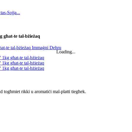
 għat-te tal-bżieżaq
Loading...
żid togħmiet rikki u aromatiċi mal-platti tiegħek.