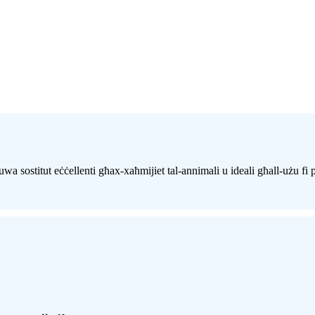
wa sostitut eċċellenti għax-xaħmijiet tal-annimali u ideali għall-użu fi 