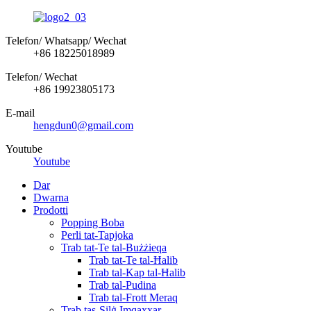
Telefon/ Whatsapp/ Wechat
+86 18225018989
Telefon/ Wechat
+86 19923805173
E-mail
hengdun0@gmail.com
Youtube
Youtube
Dar
Dwarna
Prodotti
Popping Boba
Perli tat-Tapjoka
Trab tat-Te tal-Bużżieqa
Trab tat-Te tal-Ħalib
Trab tal-Kap tal-Ħalib
Trab tal-Pudina
Trab tal-Frott Meraq
Trab tas-Silġ Imqaxxar