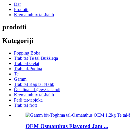
Dar
Prodotti
Krema mhux tal-ħalib
prodotti
Kategoriji
Popping Boba
Trab tat-Te tal-Bużżieqa
Trab tal-Ġelat
Trab tal-Pudina
Te
Ġamm
Trab tal-Kap tal-Ħalib
Ġelatina tal-ġewż tal-Indi
Krema mhux tal-ħalib
Perli tat-tapjoka
Trab tal-frott
OEM Osmanthus Flavored Jam ...