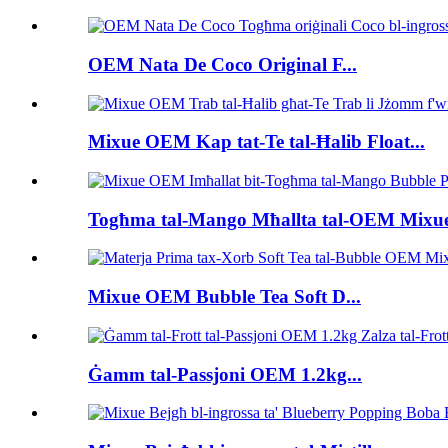
OEM Nata De Coco Original F...
Mixue OEM Kap tat-Te tal-Ħalib Float...
Togħma tal-Mango Mħallta tal-OEM Mixue
Mixue OEM Bubble Tea Soft D...
Ġamm tal-Passjoni OEM 1.2kg...