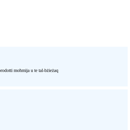
prodotti moħmija u te tal-bżieżaq