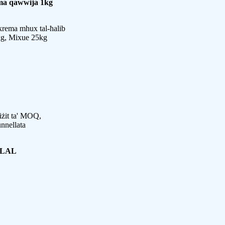
ma qawwija 1kg
krema mhux tal-ħalib
kg, Mixue 25kg
iżit ta' MOQ,
nellata
ALAL