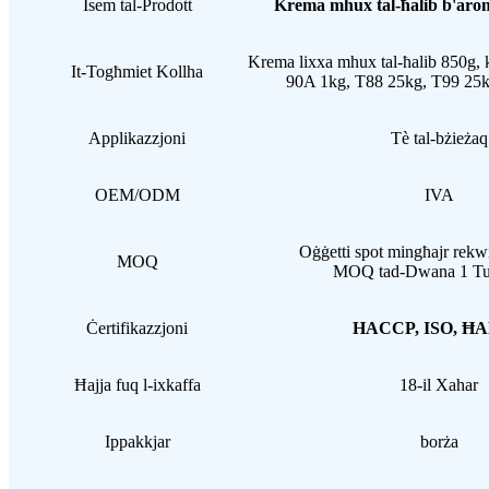
Isem tal-Prodott
Krema mhux tal-ħalib b'aro
Krema lixxa mhux tal-ħalib 850g, 
It-Togħmiet Kollha
90A 1kg, T88 25kg, T99 25
Applikazzjoni
Tè tal-bżieżaq
OEM/ODM
IVA
Oġġetti spot mingħajr rekw
MOQ
MOQ tad-Dwana 1 Tun
Ċertifikazzjoni
HACCP, ISO, Ħ
Ħajja fuq l-ixkaffa
18-il Xahar
Ippakkjar
borża