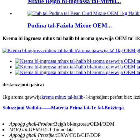
Mixue Bejgħ bl-ingrossa tal-Mirtill...
Pudina tal-Fażola Mixue OEM...
Krema bl-ingrossa mhux tal-ħalib bl-aroma qawwija OEM ta' 1kg
deskrizzjoni qasira:
1kg aroma qawwija
krema mhux tal-ħalib
- l-ingredjent perfett biex iż
Soluzzjoni Waħda——Materja Prima tat-Te tal-Bużżieqa
Appoġġ għall-Prodott:
Bejgħ bl-ingrossa/OEM/ODM
MOQ tal-OEM:
0.5-1 Tunnellata
Appoġġ għall-Prezzijiet:
EXW/FOB/CIF/DDP